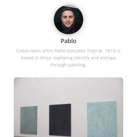
Pablo
Cuban-born artist Pablo González-Trejo (b. 1973) is
based in Vinça, exploring identity and entropy
through painting.